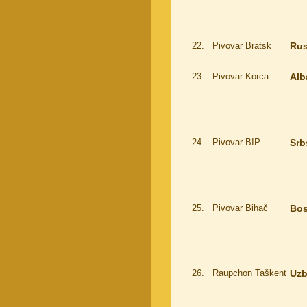
22.
Pivovar Bratsk
Ru
23.
Pivovar Korca
Alb
24.
Pivovar BIP
Srb
25.
Pivovar Bihač
Bo
26.
Raupchon Taškent
Uzb