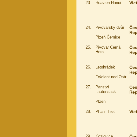
23.
Hoavien Hanoi
Vie
24.
Pivovarský dvůr
Če
Rep
Plzeň Černice
25.
Pivovar Černá
Če
Hora
Rep
26.
Letohrádek
Če
Rep
Frýdlant nad Ostr.
27.
Panství
Če
Lautensack
Rep
Plzeň
28.
Phan Thiet
Vie
29.
Kozlovice
Če