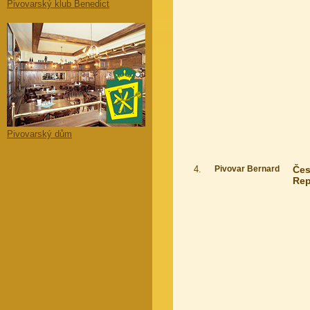
Pivovarský klub Benedict
Pivovarský dům
4.
Pivovar Bernard
Če
Rep