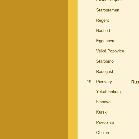
Staropramen
Regent
Náchod
Eggenberg
Velké Popovice
Starobrno
Radegast
19.
Pivovary
Ru
Yekaterinburg
Ivanovo
Kursk
Povolzhie
Obolon