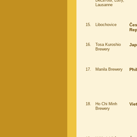
DeLaTour, Lutry,
Lausanne
15.
Libochovice
Če
Rep
16.
Tosa Kuroshio
Ja
Brewery
17.
Manila Brewery
Phi
18.
Ho Chi Minh
Vie
Brewery