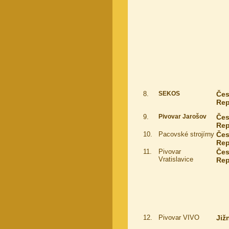
8.
SEKOS
Če
Rep
9.
Pivovar Jarošov
Če
Rep
10.
Pacovské strojírny
Če
Rep
11.
Pivovar
Če
Vratislavice
Rep
12.
Pivovar VIVO
Jižn