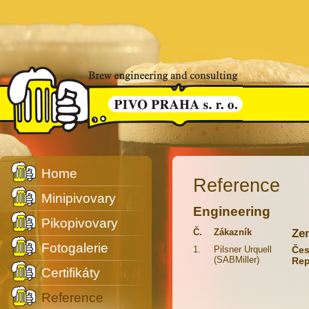
Home
Reference
Minipivovary
Engineering
Pikopivovary
Č.
Zákazník
Ze
Fotogalerie
1.
Pilsner Urquell
Če
(SABMiller)
Rep
Certifikáty
Reference