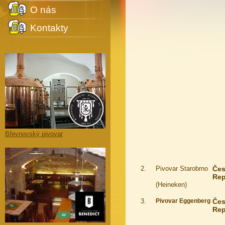
O nás
Kontakty
Břevnovský pivovar
2.
Pivovar Starobrno
Če
Rep
(Heineken)
3.
Pivovar Eggenberg
Če
Rep