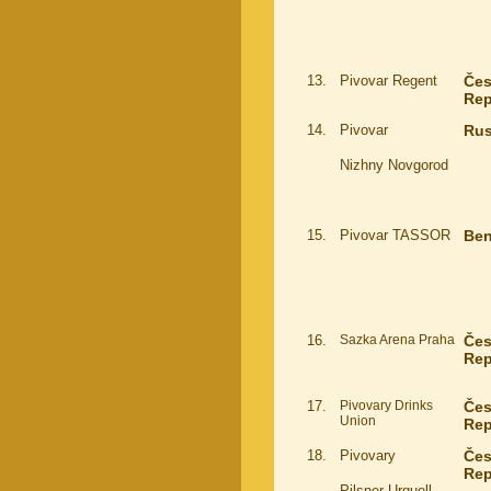
13.
Pivovar Regent
Če
Rep
14.
Pivovar
Ru
Nizhny Novgorod
15.
Pivovar TASSOR
Ben
16.
Sazka Arena Praha
Če
Rep
17.
Pivovary Drinks
Če
Union
Rep
18.
Pivovary
Če
Rep
Pilsner Urquell