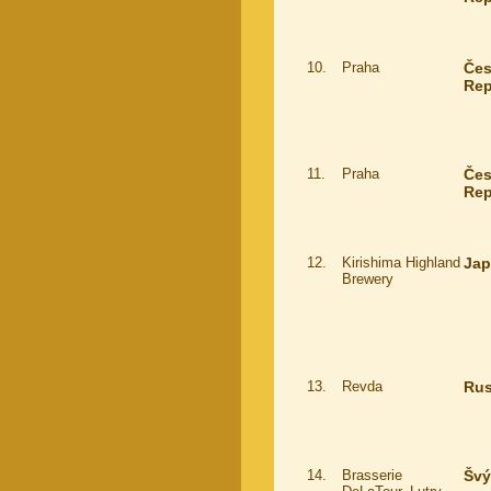
10.
Praha
Če
Rep
11.
Praha
Če
Rep
12.
Kirishima Highland
Ja
Brewery
13.
Revda
Ru
14.
Brasserie
Švý