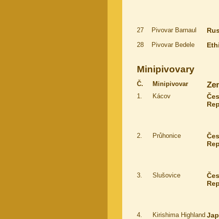
27
Pivovar Barnaul
Ru
28
Pivovar Bedele
Eth
Minipivovary
Č.
Minipivovar
Ze
1.
Kácov
Če
Rep
2.
Průhonice
Če
Rep
3.
Slušovice
Če
Rep
4.
Kirishima Highland
Ja