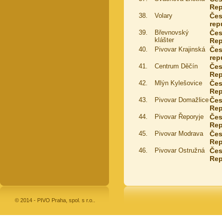
Rep
38.
Volary
Če
rep
39.
Břevnovský
Če
klášter
Rep
40.
Pivovar Krajinská
Če
rep
41.
Centrum Děčín
Če
Rep
42.
Mlýn Kylešovice
Če
Rep
43.
Pivovar Domažlice
Če
Rep
44.
Pivovar Řeporyje
Če
Rep
45.
Pivovar Modrava
Če
Rep
46.
Pivovar Ostružná
Če
Rep
© 2014 - PIVO Praha, spol. s r.o..