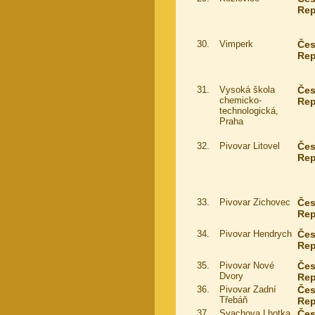
Rep
30.
Vimperk
Če
Rep
31.
Vysoká škola
Če
chemicko-
Rep
technologická,
Praha
32.
Pivovar Litovel
Če
Rep
33.
Pivovar Zichovec
Če
Rep
34.
Pivovar Hendrych
Če
Rep
35.
Pivovar Nové
Če
Dvory
Rep
36.
Pivovar Zadní
Če
Třebáň
Rep
37.
Svachova Lhotka
Če