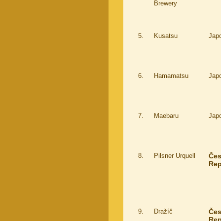
Brewery
5.
Kusatsu
Jap
6.
Hamamatsu
Jap
7.
Maebaru
Jap
8.
Pilsner Urquell
Če
Rep
9.
Dražíč
Če
Rep