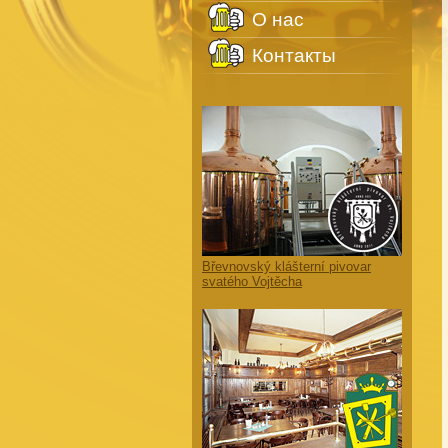
O нас
Контакты
Břevnovský klášterní pivovar
svatého Vojtěcha