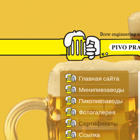
Главная сайта
Минипивзаводы
Пикопивзаводы
Фотогалерея
Сертификаты
Cсылка