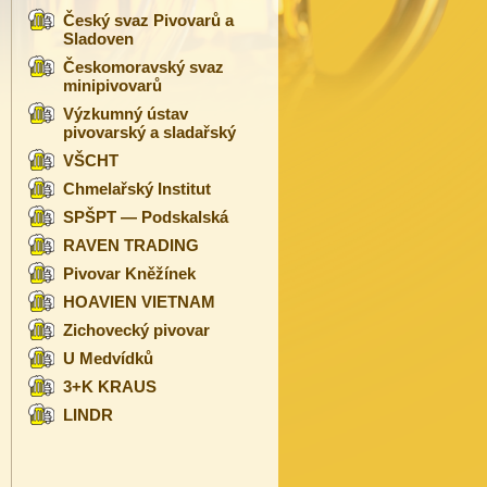
Český svaz Pivovarů a
Sladoven
Českomoravský svaz
minipivovarů
Výzkumný ústav
pivovarský a sladařský
VŠCHT
Chmelařský Institut
SPŠPT — Podskalská
RAVEN TRADING
Pivovar Kněžínek
HOAVIEN VIETNAM
Zichovecký pivovar
U Medvídků
3+K KRAUS
LINDR